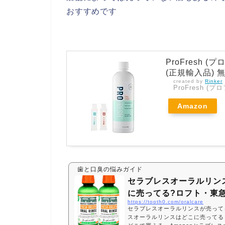
おすすめです
ProFresh
(正規輸入品) 無
created by
Rinker
ProFresh (
Amazon
歯と口臭の悩みガイド
セラブレスオーラルリン
に売ってる?ロフト・東
https://tooth0.com/oralcare
セラブレスオーラルリンスが売って
スオーラルリンスはどこに売ってる